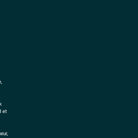
,
k
B et
eur,