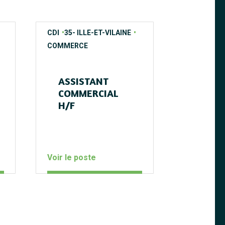
contrats
regions
secteurs
contrats
regions
secteurs
CDI
35- ILLE-ET-VILAINE
CDI
35- IL
COMMERCE
MARKETING
COMMERCIA
COMMUNICA
ASSISTANT
COMMERCIAL
CONSE
H/F
COMM
MEUNE
Voir le poste
Voir le po