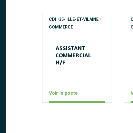
contrats
regions
secteurs
c
r
s
CDI
35- ILLE-ET-VILAINE
C
COMMERCE
ASSISTANT
COMMERCIAL
H/F
Voir le poste
V