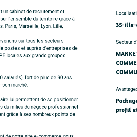
un cabinet de recrutement et
Localisat
sur l’ensemble du territoire grâce à
35-ille-
 Paris, Marseille, Lyon, Lille,
ervenons sur tous les secteurs
Secteur d'
 de postes et auprès d’entreprises de
MARKET
TPE locales aux grands groupes
COMMER
COMMUN
0 salariés), fort de plus de 90 ans
r son marché.
Avantage
faire lui permettent de se positionner
Package
ts du milieu du négoce professionnel
profil 
ment grâce à ses nombreux points de
ent de notre site e-commerce, nous