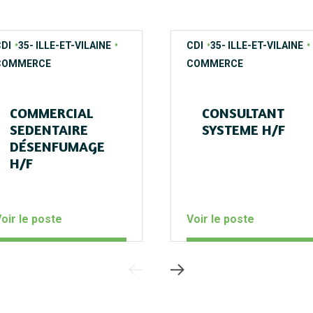
ontrats
egions
ecteurs
contrats
regions
secteurs
DI
35- ILLE-ET-VILAINE
CDI
35- ILLE-ET-VILAINE
COMMERCE
COMMERCE
COMMERCIAL
CONSULTANT
SEDENTAIRE
SYSTEME H/F
DÉSENFUMAGE
H/F
oir le poste
Voir le poste