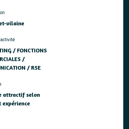
ion
et-vilaine
activité
ING / FONCTIONS
CIALES /
ICATION / RSE
s
 attractif selon
et expérience