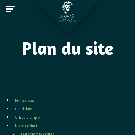
Plan du site
Entreprises
Candidats
Offres d'emploi
Notre cabinet
Rejoindre De Graët Consulting
Entreprises
Contact
Candidats
Offres d'emploi
Notre cabinet
Qui sommes-nous?