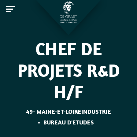
CHEF DE
Entreprises
PROJETS R&D
Candidats
H/F
Offres d'emploi
Notre cabinet
Rejoindre De Graët Consulting
Contact
49- MAINE-ET-LOIRE
INDUSTRIE
BUREAU D'ETUDES