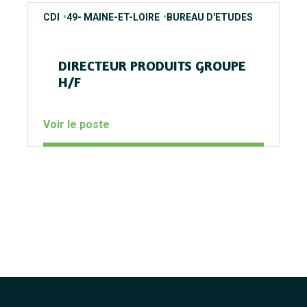
contrats
regions
secteurs
CDI
49- MAINE-ET-LOIRE
BUREAU D'ETUDES
DIRECTEUR PRODUITS GROUPE
H/F
Voir le poste