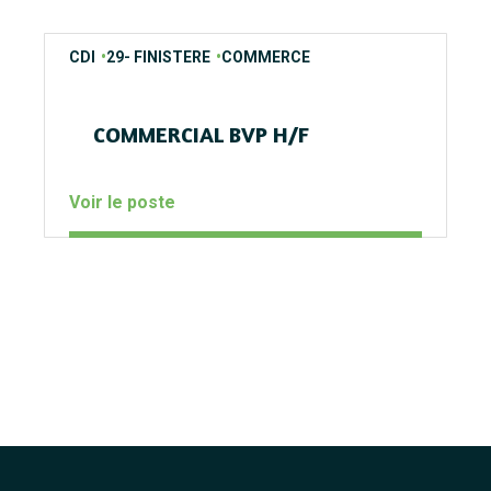
contrats
regions
secteurs
CDI
29- FINISTERE
COMMERCE
COMMERCIAL BVP H/F
Voir le poste