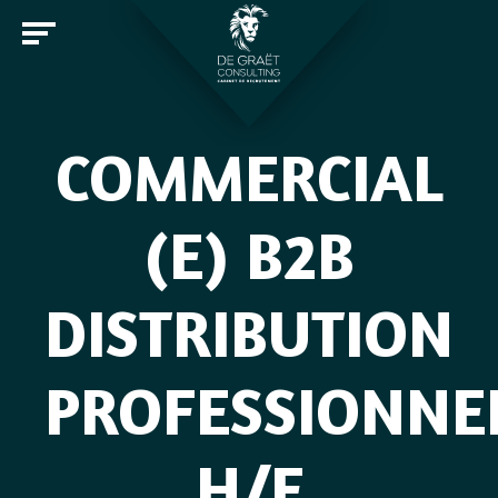
COMMERCIAL
Entreprises
(E) B2B
Candidats
DISTRIBUTION
Offres d'emploi
Notre cabinet
Rejoindre De Graët Consulting
PROFESSIONNE
Contact
H/F