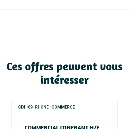
Ces offres peuvent vous
intéresser
contrats
regions
secteurs
CDI
69- RHONE
COMMERCE
COMMERCIAL ITINERANT H/F