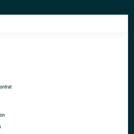
ontrat
ion
s