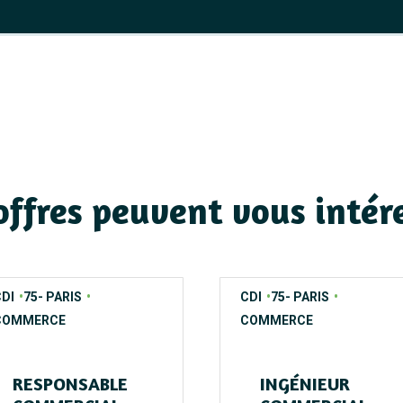
offres peuvent vous intér
ontrats
egions
ecteurs
contrats
regions
secteurs
DI
75- PARIS
CDI
75- PARIS
COMMERCE
COMMERCE
RESPONSABLE
INGÉNIEUR