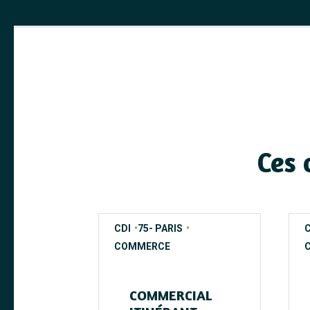
Ces 
contrats
regions
secteurs
c
r
s
CDI
75- PARIS
C
COMMERCE
COMMERCIAL