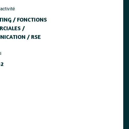
activité
ING / FONCTIONS
CIALES /
ICATION / RSE
s
32