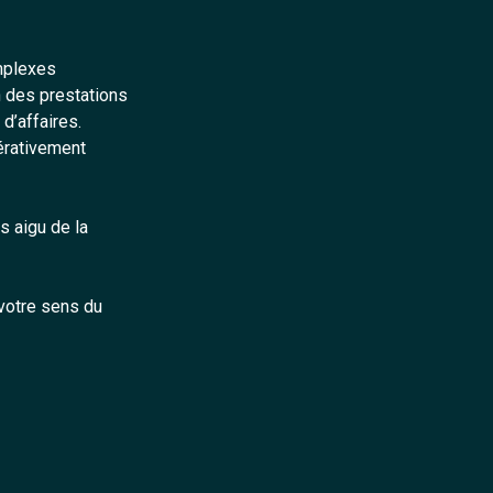
omplexes
n des prestations
d’affaires.
érativement
s aigu de la
 votre sens du