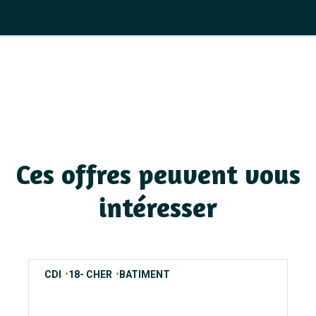
Ces offres peuvent vous
intéresser
contrats
regions
secteurs
CDI
18- CHER
BATIMENT