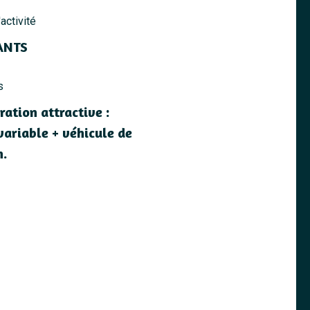
activité
ANTS
s
ation attractive :
 variable + véhicule de
n.