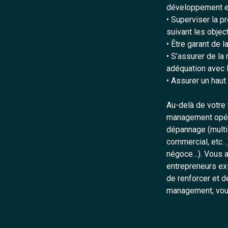
développement et 
• Superviser la p
suivant les object
• Être garant de 
• S’assurer de la
adéquation avec 
• Assurer un haut
Au-delà de votre
management opéra
dépannage (multi 
commercial, etc…)
négoce…). Vous a
entrepreneurs exi
de renforcer et d
management, vous 