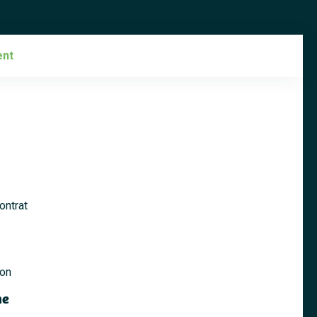
ent
ontrat
ion
ne