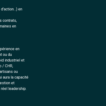
 d’action…) en
s contrats,
umaines en
xpérience en
t ou du
d industriel et
o / CHR,
artisans ou
i aura la capacité
estion et
réel leadership.