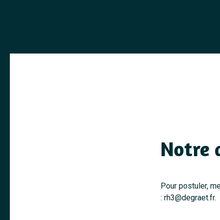
Notre
Pour postuler, m
: rh3@degraet.fr.