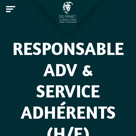
RESPONSABLE
Entreprises
ADV &
Candidats
SERVICE
Offres d'emploi
Notre cabinet
Rejoindre De Graët Consulting
ADHÉRENTS
Contact
(H/F)