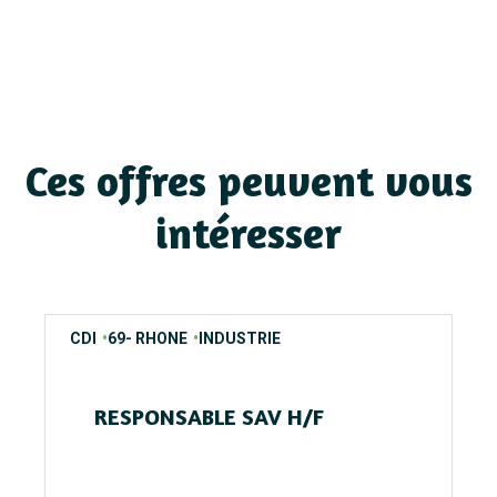
Ces offres peuvent vous
intéresser
contrats
regions
secteurs
CDI
69- RHONE
INDUSTRIE
RESPONSABLE SAV H/F