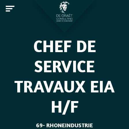
CHEF DE
Entreprises
SERVICE
Candidats
TRAVAUX EIA
Offres d'emploi
Notre cabinet
Rejoindre De Graët Consulting
H/F
Contact
69- RHONE
INDUSTRIE