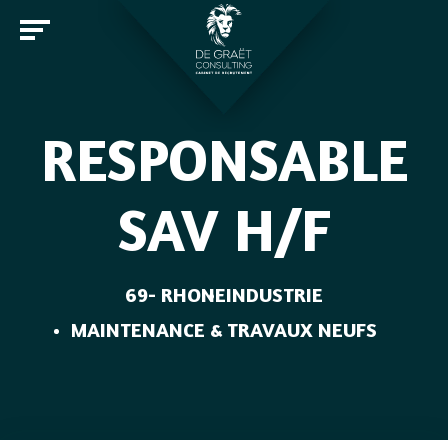
RESPONSABLE
Entreprises
SAV H/F
Candidats
Offres d'emploi
69- RHONE
INDUSTRIE
Notre cabinet
MAINTENANCE & TRAVAUX NEUFS
Rejoindre De Graët Consulting
Contact