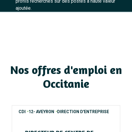
profils recherchés sur des postes à haute valeur
ajoutée.
Nos offres d'emploi en
Occitanie
contrats
regions
secteurs
CDI
12- AVEYRON
DIRECTION D'ENTREPRISE