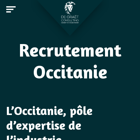
Recrutement
Entreprises
Occitanie
Candidats
Offres d'emploi
Notre cabinet
Rejoindre De Graët Consulting
L’Occitanie, pôle
Contact
d’expertise de
l’industrie